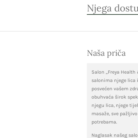
Njega dost
Naša priča
Salon „Freya Health 
salonima njege lica 
posvećen vašem zdrav
obuhvaća širok spekt
njegu lica, njege tije
masaže, sve pažljiv
potrebama.
Naglasak našeg salo