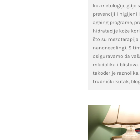
kozmetologiji, gdje
prevenciji i higijeni 
ageing programe, pr
hidratacije kože kor
što su mezoterapija
nanoneedling). S ti
osiguravamo da vaša
mladolika i blistav
također je raznolika
trudnički kutak, blo