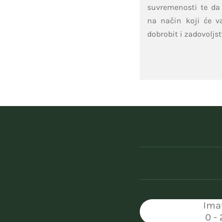
suvremenosti te da s
na način koji će va
dobrobit i zadovoljst
Ima
0 -