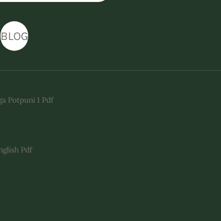
BLOG
ga Potpuni 1 Pdf
nglish Pdf