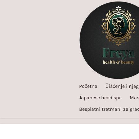
Skip
to
main
content
Početna
Čišćenje i njeg
Japanese head spa
Mas
Besplatni tretmani za gra