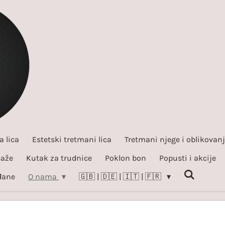
a lica
Estetski tretmani lica
Tretmani njege i oblikovanja
aže
Kutak za trudnice
Poklon bon
Popusti i akcije
đane
O nama
🇬🇧 | 🇩🇪 | 🇮🇹 | 🇫🇷