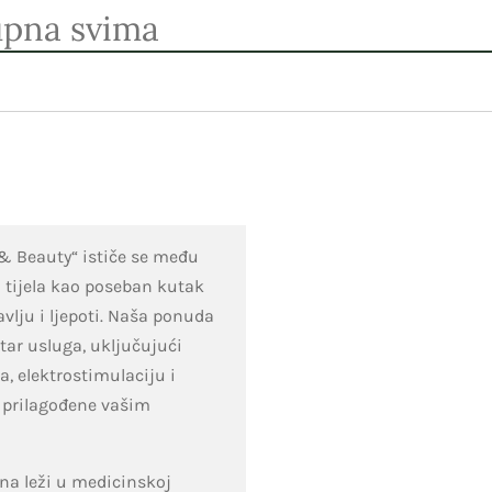
upna svima
& Beauty“ ističe se među
i tijela kao poseban kutak
lju i ljepoti. Naša ponuda
ar usluga, uključujući
la, elektrostimulaciju i
o prilagođene vašim
na leži u medicinskoj