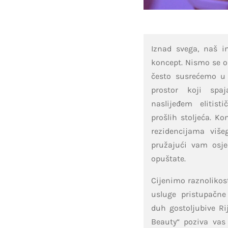
Iznad svega, naš in
koncept. Nismo se od
često susrećemo u 
prostor koji spa
naslijeđem elitist
prošlih stoljeća. Ko
rezidencijama više
pružajući vam osje
opuštate.
Cijenimo raznolikost
usluge pristupačne
duh gostoljubive Ri
Beauty“ poziva vas 