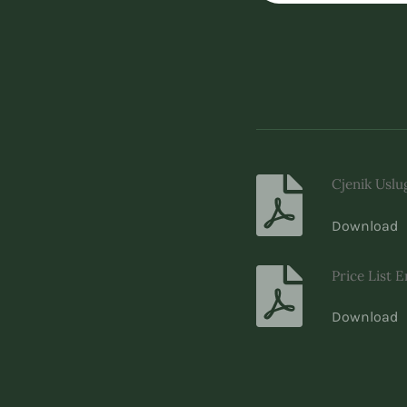
Cjenik Uslu
Download
Price List E
Download