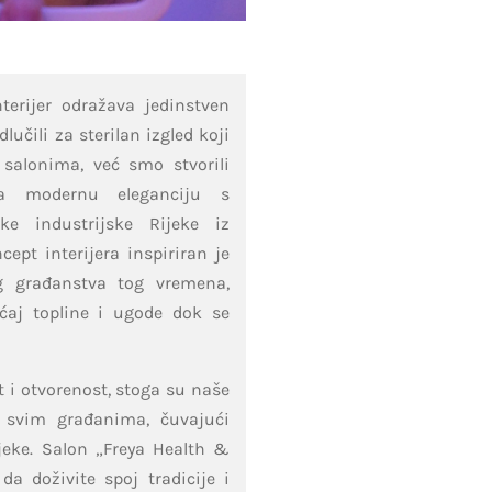
terijer odražava jedinstven
lučili za sterilan izgled koji
salonima, već smo stvorili
ja modernu eleganciju s
ičke industrijske Rijeke iz
ncept interijera inspiriran je
g građanstva tog vremena,
ćaj topline i ugode dok se
 i otvorenost, stoga su naše
 svim građanima, čuvajući
jeke. Salon „Freya Health &
da doživite spoj tradicije i