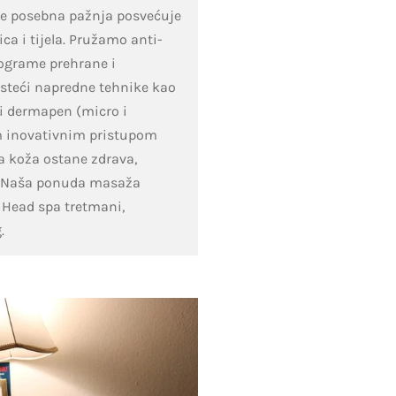
 se posebna pažnja posvećuje
lica i tijela. Pružamo anti-
ograme prehrane i
isteći napredne tehnike kao
 i dermapen (micro i
m inovativnim pristupom
 koža ostane zdrava,
a. Naša ponuda masaža
. Head spa tretmani,
g.